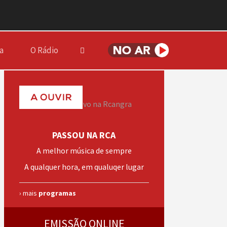
a
O Rádio
PASSOU NA RCA
A melhor música de sempre
A qualquer hora, em qualuqer lugar
› mais
programas
EMISSÃO ONLINE