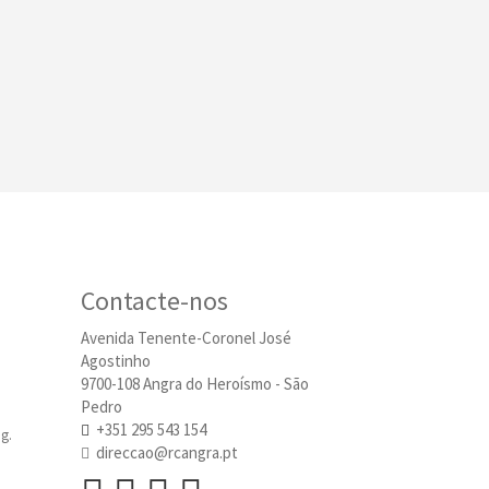
Contacte-nos
Avenida Tenente-Coronel José
Agostinho
9700-108 Angra do Heroísmo - São
Pedro
+351 295 543 154
g.
direccao@rcangra.pt