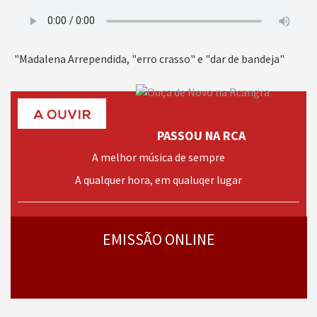
"Madalena Arrependida, "erro crasso" e "dar de bandeja"
PASSOU NA RCA
A melhor música de sempre
A qualquer hora, em qualuqer lugar
› mais
programas
EMISSÃO ONLINE