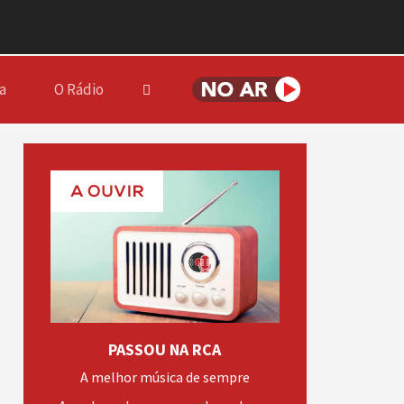
a
O Rádio
PASSOU NA RCA
A melhor música de sempre