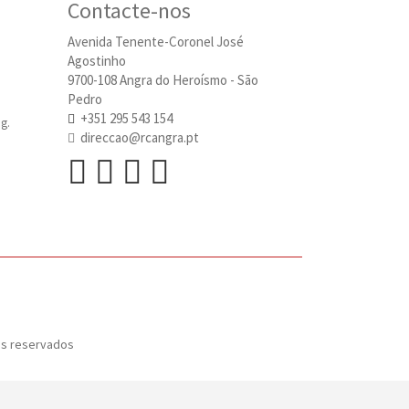
Contacte-nos
Avenida Tenente-Coronel José
Agostinho
9700-108 Angra do Heroísmo - São
Pedro
+351 295 543 154
g.
direccao@rcangra.pt
os reservados