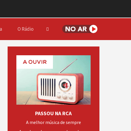
a
O Rádio
PASSOU NA RCA
A melhor música de sempre