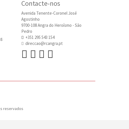
Contacte-nos
Avenida Tenente-Coronel José
Agostinho
9700-108 Angra do Heroísmo - São
Pedro
+351 295 543 154
g.
direccao@rcangra.pt
os reservados